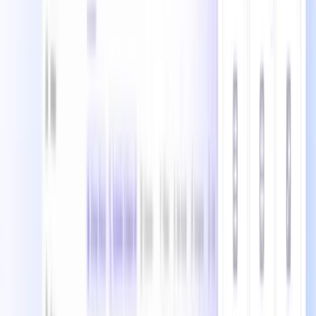
ペース全体でプロジェクト計画、タスク作成、コンテ
ンツ作成、データ要約を支援します。月額7ドル／ユ
ーザーで、日常業務の自動化や実際のプロジェクトデ
ータに基づくインテリジェントな洞察を提供し、大き
な価値をもたらします。
ClickUpは大企業に適していますか？
はい、ClickUpのエンタープライズプランは高度なセ
キュリティ機能、SSO統合、カスタム権限、専用サポ
ート、ホワイトラベリングを提供しています。多くの
フォーチュン500企業が、複数のチームや部門にわた
る複雑なワークフローを管理しながら、エンタープラ
イズレベルのセキュリティとコンプライアンスを維持
するためにClickUpを利用しています。
読み込み中...