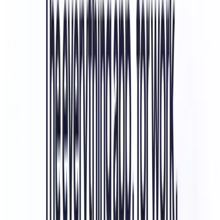
自動計画とコンテンツ作成のためのClickUp AI
内蔵の時間追跡およびレポート機能
リアルタイムのドキュメント共同作業とホワイトボー
ド
高度な自動化およびワークフロー管理
人気ツールとの1,000以上の連携
iOSおよびAndroid向けのモバイルアプリ
カスタムフィールドおよび高度な権限設定
目標追跡およびダッシュボード分析
ClickUpの料金