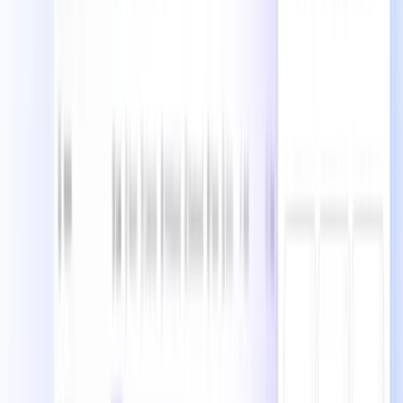
ンのために別々のアプリを使う代わりに、ClickUpは
15以上のカスタマイズ可能なビューと豊富な自動化
機能を備えた一つのワークスペースにすべてを統合し
ます。
他のプロジェクト管理ツールからデータをインポートできま
すか？
もちろんです！ClickUpはAsana、Trello、
Monday.com、Jiraなどの人気ツールから簡単にイン
ポートできるオプションを提供しています。CSVファ
イルを使ったデータのインポートや、カスタム移行の
ための包括的なAPIの利用も可能です。
ClickUp AIの特長は何で、費用に見合う価値はありますか？
ClickUp AIはコンテキストに応じて動作し、ワークス