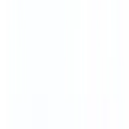
ClickUpは、人々が働きたい方法に柔軟に対応する世
界唯一のオールインワン生産性プラットフォームで
す。2017年に設立され、サンディエゴに拠点を置く
このツールは、個々の職場の生産性ツールをすべて単
一の統合ワークスペースに置き換えます。
このプラットフォームは、プロジェクト管理、タスク
追跡、ドキュメントコラボレーション、ホワイトボー
ド、スプレッドシート、時間追跡、目標設定を一つの
場所に統合しています。従来のプロジェクト管理ツー
ルが特定の領域に焦点を当てるのに対し、ClickUpは
「仕事のためのすべてのアプリ」を目指し、アプリの
切り替えをなくしチームの効率を高めます。
世界中で1,000万人以上のユーザーと200万チームに