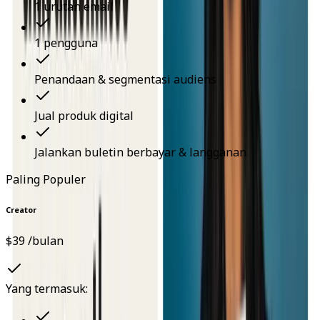
1 urutan email
1 pengguna
Penandaan & segmentasi audiens
Jual produk digital
Jalankan buletin berbayar & langganan
Paling Populer
Creator
$39 /bulan
Yang termasuk: