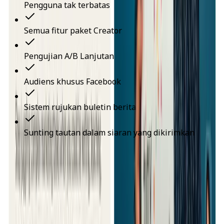
Pengguna tak terbatas
Semua fitur paket Creator
Pengujian A/B Lanjutan
Audiens khusus Facebook
Sistem rujukan buletin berita
Sunting tautan dalam siaran yang dikirimkan
Kasus penggunaan Kit
Menulis Buletin
Kirim Buletin
Lacak Kinerja Email