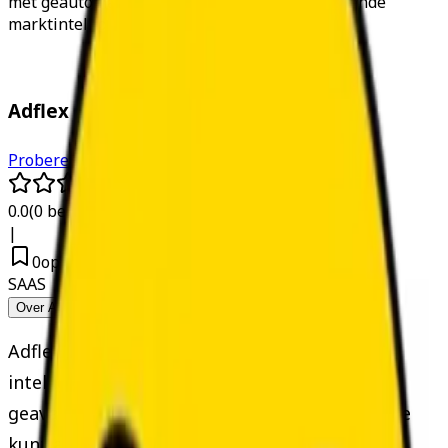
met geautomatiseerd onderzoek en voorspellende
marktintelligentie.
Adflex
Proberen Adflex
Proberen
Adflex
0.0
(
0
beoordelingen
)
|
0
opgeslagen
SAAS
Over Adflex
Functies
Prijzen
Adflex is een
advertentie-spionage- en
intelligentieplatform
aangedreven door
geavanceerde dataverzamelingstechnologie. Je
kunt advertenties zoeken met behulp van