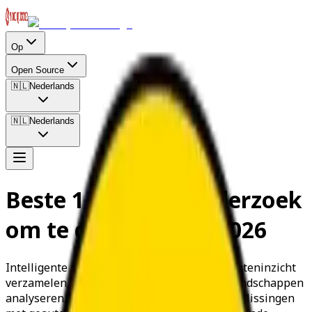
Op
Open Source
🇳🇱
Nederlands
🇳🇱
Nederlands
Beste 1 AI Marktonderzoek
om te gebruiken in 2026
Intelligente marktanalysetools die consumenteninzicht
verzamelen, trends volgen en concurrentielandschappen
analyseren. Neem datagedreven zakelijke beslissingen