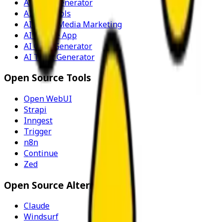
AI Stem Generator
AI SEO Tools
AI Social Media Marketing
AI Notitie App
AI Code Generator
AI Tekst Generator
Open Source Tools
Open WebUI
Strapi
Inngest
Trigger
n8n
Continue
Zed
Open Source Alternatieven
Claude
Windsurf