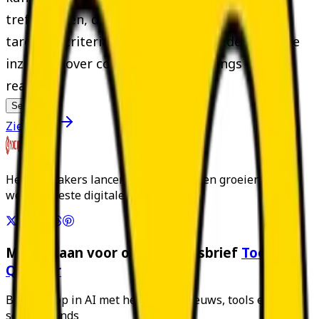
trefwoorden, domeinen of specifieke
targetingcriteria, en het toont je gedetailleerde
inzichten over concurrentiecampaings in
realtime.
See more
Zie
Adflex
Helpen makers lanceren, ontdekken en groeien met 's
werelds beste digitale tools.
Meld je aan voor onze nieuwsbrief
Tool
Questor
Blijf voorop in AI met het laatste nieuws, tools en open
source trends