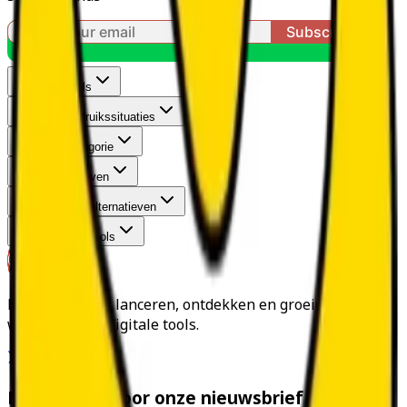
Trending Tools
Trending Gebruikssituaties
Trending Categorie
Tool Alternatieven
Open Source Alternatieven
Open Source Tools
Helpen makers lanceren, ontdekken en groeien met 's
werelds beste digitale tools.
Meld je aan voor onze nieuwsbrief
Tool