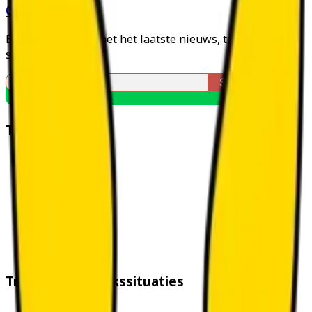
Questor
Blijf voorop in AI met het laatste nieuws, tools en open
source trends
Trending Tools
Cursor
n8n
Lovable
Framer
Granola
Wispr Flow
Kiro
Trending Gebruikssituaties
Notulen Maken