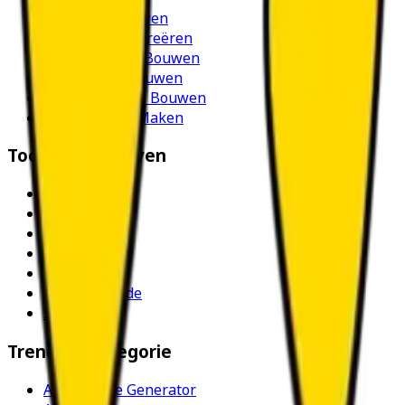
AI Agents Bouwen
AI Workflows Creëren
No-Code Apps Bouwen
AI Chatbots Bouwen
Stem AI Agents Bouwen
Korte Video's Maken
Tool Alternatieven
Grok
Cursor
Lovable
n8n
Notion
Augment Code
Sanity
Trending Categorie
AI Animatie Generator