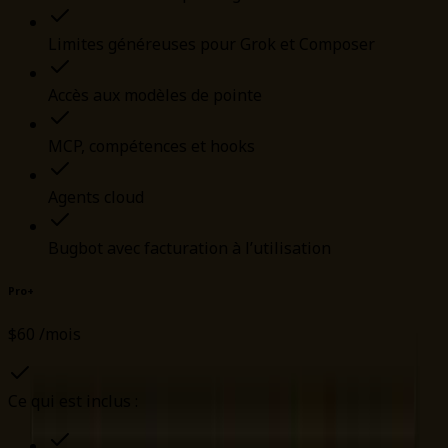
Limites généreuses pour Grok et Composer
Accès aux modèles de pointe
MCP, compétences et hooks
Agents cloud
Bugbot avec facturation à l’utilisation
Pro+
$60 /mois
Ce qui est inclus :