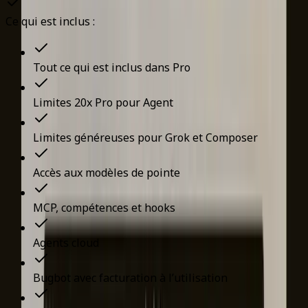
Ce qui est inclus :
Tout ce qui est inclus dans Pro
Limites 20x Pro pour Agent
Limites généreuses pour Grok et Composer
Accès aux modèles de pointe
MCP, compétences et hooks
Agents cloud
Bugbot avec facturation à l’utilisation