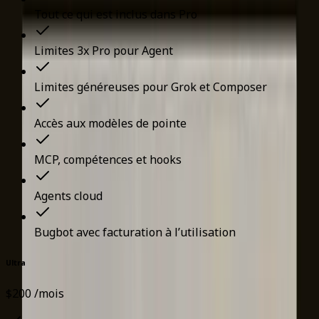
Tout ce qui est inclus dans Pro
Limites 3x Pro pour Agent
Limites généreuses pour Grok et Composer
Accès aux modèles de pointe
MCP, compétences et hooks
Agents cloud
Bugbot avec facturation à l’utilisation
Ultra
$200 /mois